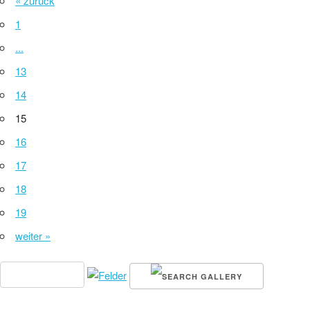
« zurück
1
...
13
14
15
16
17
18
19
weiter »